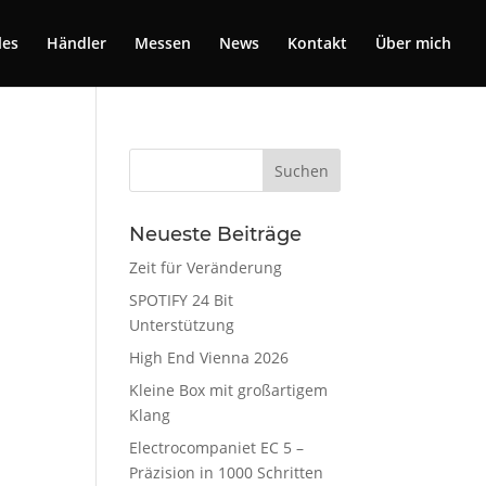
les
Händler
Messen
News
Kontakt
Über mich
Neueste Beiträge
Zeit für Veränderung
SPOTIFY 24 Bit
Unterstützung
High End Vienna 2026
Kleine Box mit großartigem
Klang
Electrocompaniet EC 5 –
Präzision in 1000 Schritten